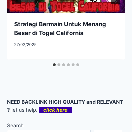
Strategi Bermain Untuk Menang
Besar di Togel California
27/02/2025
NEED BACKLINK HIGH QUALITY and RELEVANT
?
let us help.
click here
Search