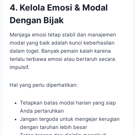
4. Kelola Emosi & Modal
Dengan Bijak
Menjaga emosi tetap stabil dan manajemen
modal yang baik adalah kunci keberhasilan
dalam togel. Banyak pemain kalah karena
terlalu terbawa emosi atau bertaruh secara
impulsif.
Hal yang perlu diperhatikan:
Tetapkan batas modal harian yang siap
Anda pertaruhkan
Jangan tergoda untuk mengejar kerugian
dengan taruhan lebih besar