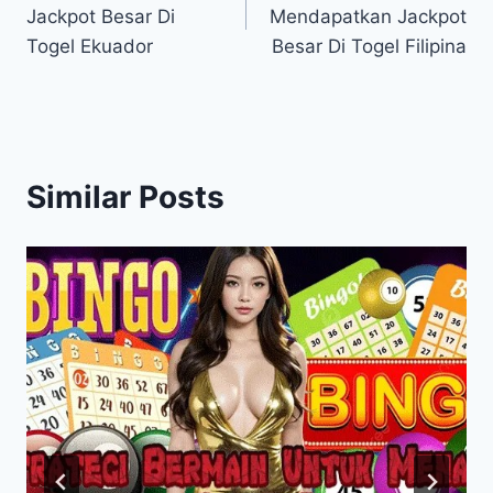
navigation
Jackpot Besar Di
Mendapatkan Jackpot
Togel Ekuador
Besar Di Togel Filipina
Similar Posts