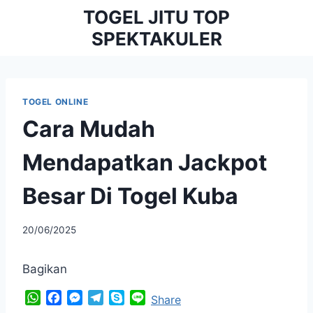
Skip
TOGEL JITU TOP
to
SPEKTAKULER
content
TOGEL ONLINE
Cara Mudah
Mendapatkan Jackpot
Besar Di Togel Kuba
By
20/06/2025
adminhythunder
Bagikan
W
F
M
T
S
L
Share