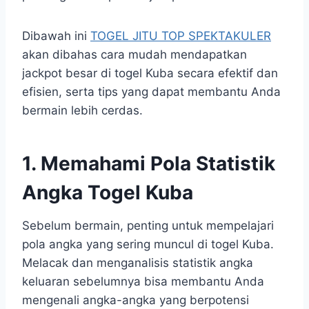
Dibawah ini
TOGEL JITU TOP SPEKTAKULER
akan dibahas cara mudah mendapatkan
jackpot besar di togel Kuba secara efektif dan
efisien, serta tips yang dapat membantu Anda
bermain lebih cerdas.
1. Memahami Pola Statistik
Angka Togel Kuba
Sebelum bermain, penting untuk mempelajari
pola angka yang sering muncul di togel Kuba.
Melacak dan menganalisis statistik angka
keluaran sebelumnya bisa membantu Anda
mengenali angka-angka yang berpotensi