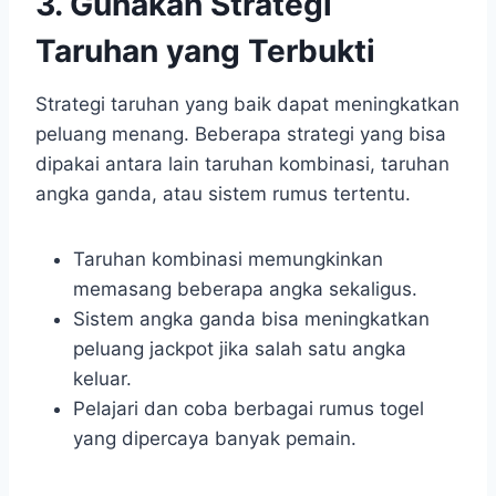
3. Gunakan Strategi
Taruhan yang Terbukti
Strategi taruhan yang baik dapat meningkatkan
peluang menang. Beberapa strategi yang bisa
dipakai antara lain taruhan kombinasi, taruhan
angka ganda, atau sistem rumus tertentu.
Taruhan kombinasi memungkinkan
memasang beberapa angka sekaligus.
Sistem angka ganda bisa meningkatkan
peluang jackpot jika salah satu angka
keluar.
Pelajari dan coba berbagai rumus togel
yang dipercaya banyak pemain.