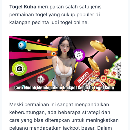
h
a
e
e
k
i
a
c
s
l
y
n
Togel Kuba
merupakan salah satu jenis
t
e
s
e
p
e
permainan togel yang cukup populer di
s
b
e
g
e
kalangan pecinta judi togel online.
A
o
n
r
p
o
g
a
p
k
e
m
r
Meski permainan ini sangat mengandalkan
keberuntungan, ada beberapa strategi dan
cara yang bisa diterapkan untuk meningkatkan
peluang mendapatkan jackpot besar. Dalam