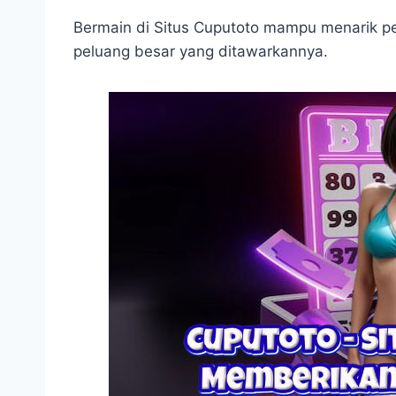
h
a
e
e
k
i
a
c
s
l
y
n
Bermain di Situs Cuputoto mampu menarik pe
t
e
s
e
p
e
peluang besar yang ditawarkannya.
s
b
e
g
e
A
o
n
r
p
o
g
a
p
k
e
m
r