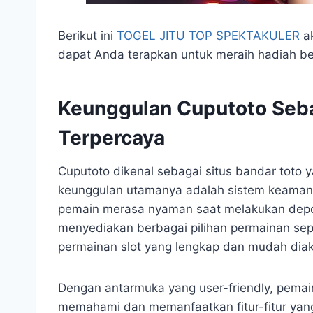
Berikut ini
TOGEL JITU TOP SPEKTAKULER
ak
dapat Anda terapkan untuk meraih hadiah bes
Keunggulan Cuputoto Seba
Terpercaya
Cuputoto dikenal sebagai situs bandar toto 
keunggulan utamanya adalah sistem keamanan
pemain merasa nyaman saat melakukan deposit
menyediakan berbagai pilihan permainan seper
permainan slot yang lengkap dan mudah dia
Dengan antarmuka yang user-friendly, pema
memahami dan memanfaatkan fitur-fitur yang