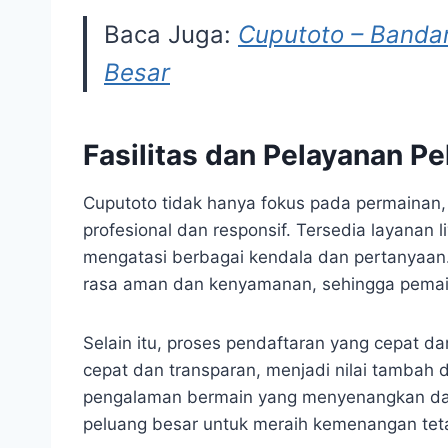
Baca Juga:
Cuputoto – Banda
Besar
Fasilitas dan Pelayanan P
Cuputoto tidak hanya fokus pada permainan,
profesional dan responsif. Tersedia layanan
mengatasi berbagai kendala dan pertanyaan. 
rasa aman dan kenyamanan, sehingga pemain
Selain itu, proses pendaftaran yang cepat d
cepat dan transparan, menjadi nilai tambah da
pengalaman bermain yang menyenangkan dan 
peluang besar untuk meraih kemenangan teta