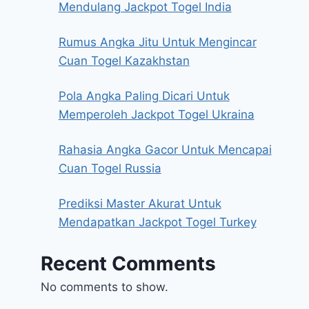
Mendulang Jackpot Togel India
Rumus Angka Jitu Untuk Mengincar
Cuan Togel Kazakhstan
Pola Angka Paling Dicari Untuk
Memperoleh Jackpot Togel Ukraina
Rahasia Angka Gacor Untuk Mencapai
Cuan Togel Russia
Prediksi Master Akurat Untuk
Mendapatkan Jackpot Togel Turkey
Recent Comments
No comments to show.