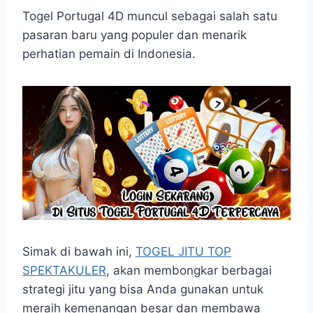
h
a
e
e
k
i
a
c
s
l
y
n
Togel Portugal 4D muncul sebagai salah satu
t
e
s
e
p
e
pasaran baru yang populer dan menarik
s
b
e
g
e
perhatian pemain di Indonesia.
A
o
n
r
p
o
g
a
p
k
e
m
r
Simak di bawah ini,
TOGEL JITU TOP
SPEKTAKULER
, akan membongkar berbagai
strategi jitu yang bisa Anda gunakan untuk
meraih kemenangan besar dan membawa