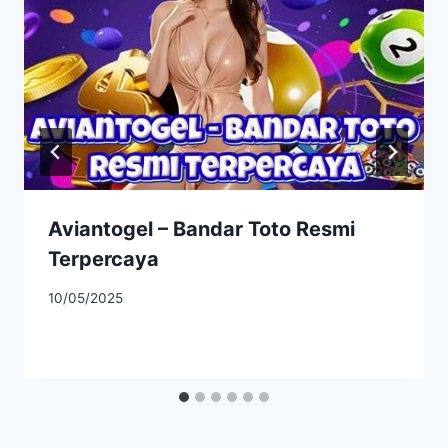
Aviantogel – Bandar Toto Resmi
Terpercaya
10/05/2025