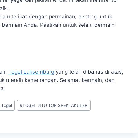
uk menyegarkan pikiran Anda. Ini akan membantu
aik.
lalu terikat dengan permainan, penting untuk
 bermain Anda. Pastikan untuk selalu bermain
main
Togel Luksemburg
yang telah dibahas di atas,
uk meraih kemenangan. Selamat bermain, dan
a.
 Togel
#
TOGEL JITU TOP SPEKTAKULER