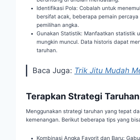
Identifikasi Pola: Cobalah untuk menemu
bersifat acak, beberapa pemain percay
pemilihan angka.
Gunakan Statistik: Manfaatkan statisti
mungkin muncul. Data historis dapat me
taruhan.
Baca Juga:
Trik Jitu Mudah M
Terapkan Strategi Taruhan
Menggunakan strategi taruhan yang tepat d
kemenangan. Berikut beberapa tips yang bis
Kombinasi Angka Favorit dan Baru: Gab