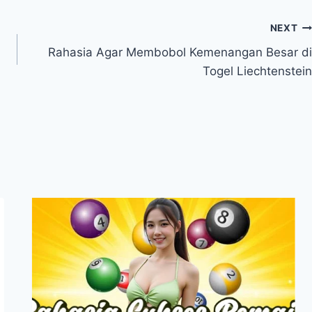
NEXT
Rahasia Agar Membobol Kemenangan Besar di
Togel Liechtenstein