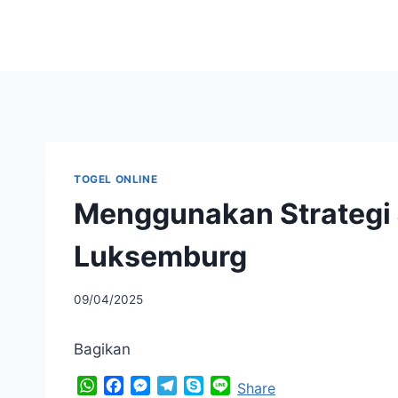
Skip
to
content
TOGEL ONLINE
Menggunakan Strategi 
Luksemburg
By
09/04/2025
adminhythunder
Bagikan
W
F
M
T
S
L
Share