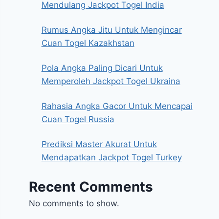
Mendulang Jackpot Togel India
Rumus Angka Jitu Untuk Mengincar
Cuan Togel Kazakhstan
Pola Angka Paling Dicari Untuk
Memperoleh Jackpot Togel Ukraina
Rahasia Angka Gacor Untuk Mencapai
Cuan Togel Russia
Prediksi Master Akurat Untuk
Mendapatkan Jackpot Togel Turkey
Recent Comments
No comments to show.