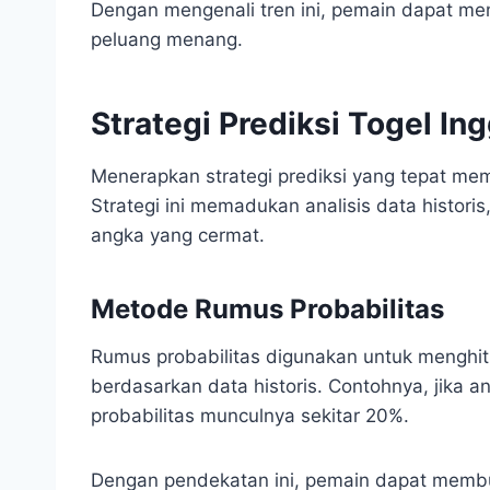
Dengan mengenali tren ini, pemain dapat mem
peluang menang.
Strategi Prediksi Togel Ing
Menerapkan strategi prediksi yang tepat me
Strategi ini memadukan analisis data historis
angka yang cermat.
Metode Rumus Probabilitas
Rumus probabilitas digunakan untuk menghi
berdasarkan data historis. Contohnya, jika an
probabilitas munculnya sekitar 20%.
Dengan pendekatan ini, pemain dapat membuat