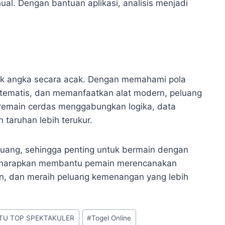
al. Dengan bantuan aplikasi, analisis menjadi
bak angka secara acak. Dengan memahami pola
istematis, dan memanfaatkan alat modern, peluang
 Pemain cerdas menggabungkan logika, data
 taruhan lebih terukur.
eluang, sehingga penting untuk bermain dengan
 diharapkan membantu pemain merencanakan
an, dan meraih peluang kemenangan yang lebih
ITU TOP SPEKTAKULER
#
Togel Online