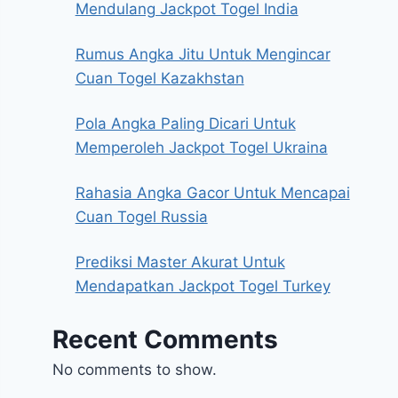
Mendulang Jackpot Togel India
Rumus Angka Jitu Untuk Mengincar
Cuan Togel Kazakhstan
Pola Angka Paling Dicari Untuk
Memperoleh Jackpot Togel Ukraina
Rahasia Angka Gacor Untuk Mencapai
Cuan Togel Russia
Prediksi Master Akurat Untuk
Mendapatkan Jackpot Togel Turkey
Recent Comments
No comments to show.