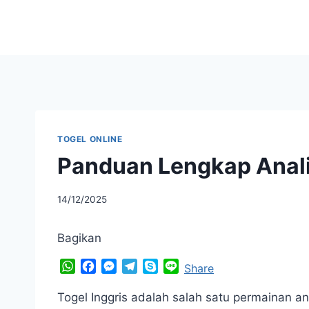
Skip
to
content
TOGEL ONLINE
Panduan Lengkap Analis
By
14/12/2025
adminhythunder
Bagikan
W
F
M
T
S
L
Share
h
a
e
e
k
i
a
c
s
l
y
n
Togel Inggris adalah salah satu permainan 