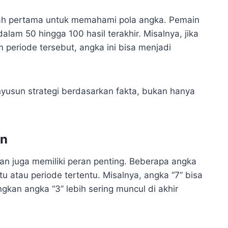
ngkah pertama untuk memahami pola angka. Pemain
lam 50 hingga 100 hasil terakhir. Misalnya, jika
m periode tersebut, angka ini bisa menjadi
yusun strategi berdasarkan fakta, bukan hanya
an
uan juga memiliki peran penting. Beberapa angka
tu atau periode tertentu. Misalnya, angka “7” bisa
gkan angka “3” lebih sering muncul di akhir