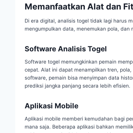
Memanfaatkan Alat dan Fi
Di era digital, analisis togel tidak lagi har
mengumpulkan data, menemukan pola, dan me
Software Analisis Togel
Software togel memungkinkan pemain mempr
cepat. Alat ini dapat menampilkan tren, pola
software, pemain bisa menyimpan data hist
prediksi jangka panjang secara lebih efisien.
Aplikasi Mobile
Aplikasi mobile memberi kemudahan bagi pem
mana saja. Beberapa aplikasi bahkan memiliki