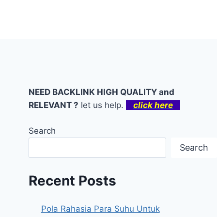
NEED BACKLINK HIGH QUALITY and
RELEVANT ?
let us help.
click here
Search
Search
Recent Posts
Pola Rahasia Para Suhu Untuk