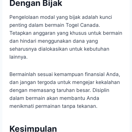
Dengan Bijak
Pengelolaan modal yang bijak adalah kunci
penting dalam bermain Togel Canada.
Tetapkan anggaran yang khusus untuk bermain
dan hindari menggunakan dana yang
seharusnya dialokasikan untuk kebutuhan
lainnya.
Bermainlah sesuai kemampuan finansial Anda,
dan jangan tergoda untuk mengejar kekalahan
dengan memasang taruhan besar. Disiplin
dalam bermain akan membantu Anda
menikmati permainan tanpa tekanan.
Kesimpulan