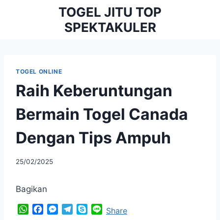
Skip
TOGEL JITU TOP
to
SPEKTAKULER
content
TOGEL ONLINE
Raih Keberuntungan
Bermain Togel Canada
Dengan Tips Ampuh
By
25/02/2025
adminhythunder
Bagikan
W
F
M
T
S
L
Share