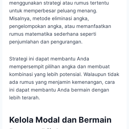
menggunakan strategi atau rumus tertentu
untuk memperbesar peluang menang.
Misalnya, metode eliminasi angka,
pengelompokan angka, atau memanfaatkan
rumus matematika sederhana seperti
penjumlahan dan pengurangan.
Strategi ini dapat membantu Anda
mempersempit pilihan angka dan membuat
kombinasi yang lebih potensial. Walaupun tidak
ada rumus yang menjamin kemenangan, cara
ini dapat membantu Anda bermain dengan
lebih terarah.
Kelola Modal dan Bermain