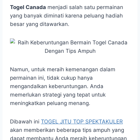
h
a
e
e
k
i
a
c
s
l
y
n
Togel Canada
menjadi salah satu permainan
t
e
s
e
p
e
yang banyak diminati karena peluang hadiah
s
b
e
g
e
besar yang ditawarkan.
A
o
n
r
p
o
g
a
p
k
e
m
r
Namun, untuk meraih kemenangan dalam
permainan ini, tidak cukup hanya
mengandalkan keberuntungan. Anda
memerlukan strategi yang tepat untuk
meningkatkan peluang menang.
Dibawah ini
TOGEL JITU TOP SPEKTAKULER
akan memberikan beberapa tips ampuh yang
dapat membantu Anda meraih keberuntungan