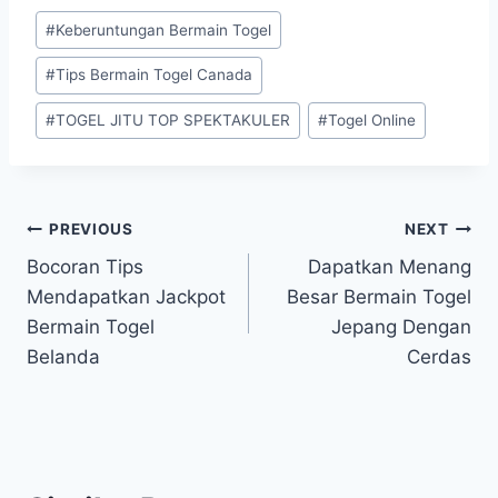
Post
#
Keberuntungan Bermain Togel
Tags:
#
Tips Bermain Togel Canada
#
TOGEL JITU TOP SPEKTAKULER
#
Togel Online
Post
PREVIOUS
NEXT
Bocoran Tips
Dapatkan Menang
navigation
Mendapatkan Jackpot
Besar Bermain Togel
Bermain Togel
Jepang Dengan
Belanda
Cerdas