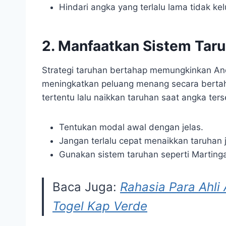
Hindari angka yang terlalu lama tidak kel
2. Manfaatkan Sistem Tar
Strategi taruhan bertahap memungkinkan An
meningkatkan peluang menang secara bertaha
tertentu lalu naikkan taruhan saat angka ter
Tentukan modal awal dengan jelas.
Jangan terlalu cepat menaikkan taruhan j
Gunakan sistem taruhan seperti Martinga
Baca Juga:
Rahasia Para Ahl
Togel Kap Verde