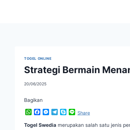
Skip
to
content
TOGEL ONLINE
Strategi Bermain Menan
By
20/06/2025
adminhythunder
Bagikan
W
F
M
T
S
L
Share
h
a
e
e
k
i
a
c
s
l
y
n
Togel Swedia
merupakan salah satu jenis pe