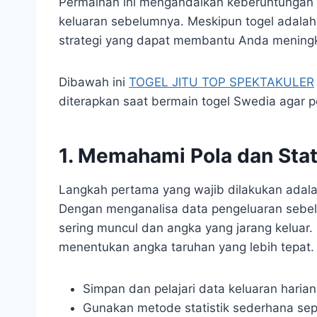
Permainan ini mengandalkan keberuntunga
keluaran sebelumnya. Meskipun togel adalah
strategi yang dapat membantu Anda mening
Dibawah ini
TOGEL JITU TOP SPEKTAKULER
diterapkan saat bermain togel Swedia agar 
1. Memahami Pola dan Stat
Langkah pertama yang wajib dilakukan adal
Dengan menganalisa data pengeluaran seb
sering muncul dan angka yang jarang keluar.
menentukan angka taruhan yang lebih tepat.
Simpan dan pelajari data keluaran harian
Gunakan metode statistik sederhana sep