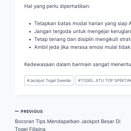
Hal yang perlu diperhatikan:
Tetapkan batas modal harian yang siap 
Jangan tergoda untuk mengejar kerugian
Tetap tenang dan disiplin mengikuti stra
Ambil jeda jika merasa emosi mulai tidak 
Kedewasaan dalam bermain sangat menentuk
Post
#
Jackpot Togel Swedia
#
TOGEL JITU TOP SPEKTA
Tags:
Post
PREVIOUS
Bocoran Tips Mendapatkan Jackpot Besar Di
navigation
Togel Filipina