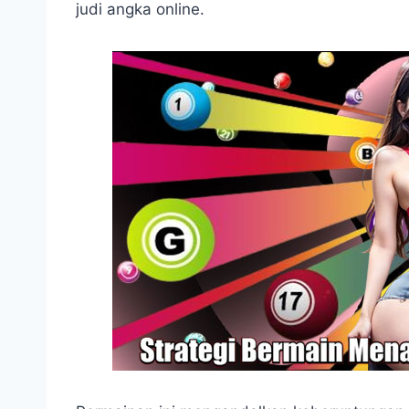
t
e
s
e
p
e
judi angka online.
s
b
e
g
e
A
o
n
r
p
o
g
a
p
k
e
m
r