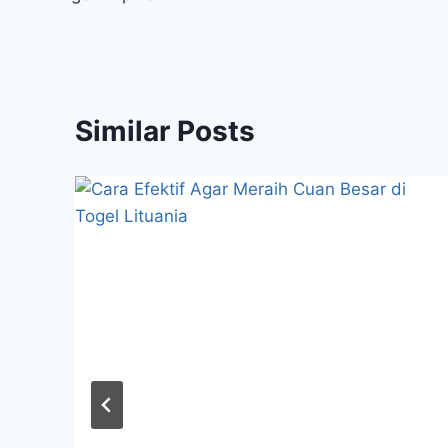
Similar Posts