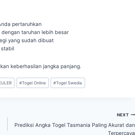
Anda pertaruhkan
 dengan taruhan lebih besar
tegi yang sudah dibuat
stabil
an keberhasilan jangka panjang.
KULER
#
Togel Online
#
Togel Swedia
NEXT
Prediksi Angka Togel Tasmania Paling Akurat dan
Terpercaya