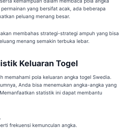
n serta kemampuan dalam membaca pola angka
 permainan yang bersifat acak, ada beberapa
katkan peluang menang besar.
akan membahas strategi-strategi ampuh yang bisa
peluang menang semakin terbuka lebar.
istik Keluaran Togel
ah memahami pola keluaran angka togel Swedia.
elumnya, Anda bisa menemukan angka-angka yang
 Memanfaatkan statistik ini dapat membantu
.
erti frekuensi kemunculan angka.