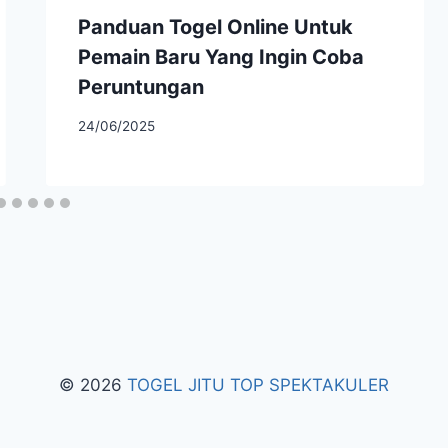
Panduan Togel Online Untuk
Pemain Baru Yang Ingin Coba
Peruntungan
24/06/2025
© 2026
TOGEL JITU TOP SPEKTAKULER