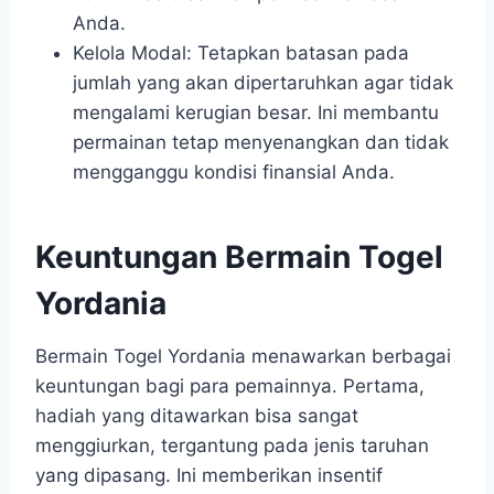
Anda.
Kelola Modal: Tetapkan batasan pada
jumlah yang akan dipertaruhkan agar tidak
mengalami kerugian besar. Ini membantu
permainan tetap menyenangkan dan tidak
mengganggu kondisi finansial Anda.
Keuntungan Bermain Togel
Yordania
Bermain Togel Yordania menawarkan berbagai
keuntungan bagi para pemainnya. Pertama,
hadiah yang ditawarkan bisa sangat
menggiurkan, tergantung pada jenis taruhan
yang dipasang. Ini memberikan insentif