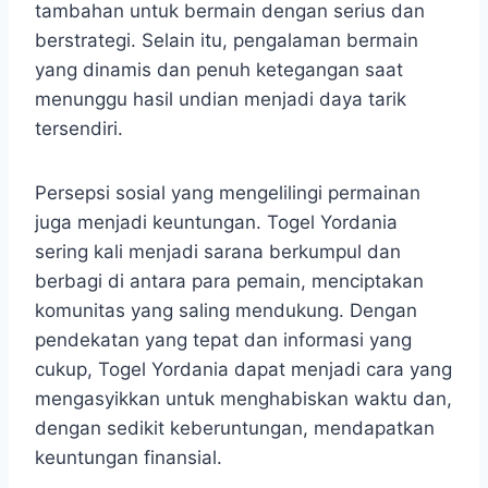
tambahan untuk bermain dengan serius dan
berstrategi. Selain itu, pengalaman bermain
yang dinamis dan penuh ketegangan saat
menunggu hasil undian menjadi daya tarik
tersendiri.
Persepsi sosial yang mengelilingi permainan
juga menjadi keuntungan. Togel Yordania
sering kali menjadi sarana berkumpul dan
berbagi di antara para pemain, menciptakan
komunitas yang saling mendukung. Dengan
pendekatan yang tepat dan informasi yang
cukup, Togel Yordania dapat menjadi cara yang
mengasyikkan untuk menghabiskan waktu dan,
dengan sedikit keberuntungan, mendapatkan
keuntungan finansial.