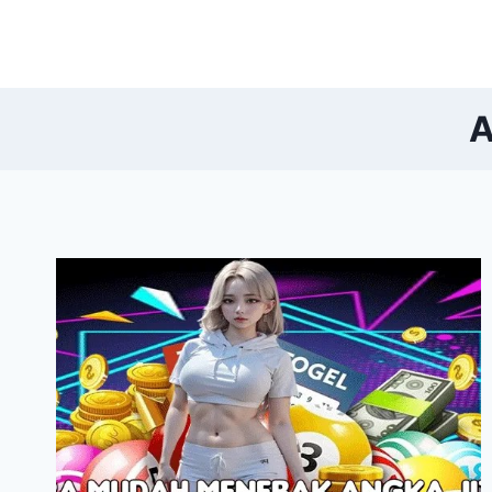
Skip
to
content
A