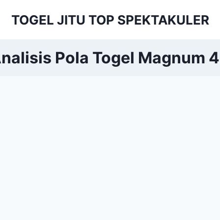
TOGEL JITU TOP SPEKTAKULER
nalisis Pola Togel Magnum 