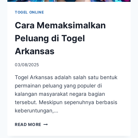
TOGEL ONLINE
Cara Memaksimalkan
Peluang di Togel
Arkansas
03/08/2025
Togel Arkansas adalah salah satu bentuk
permainan peluang yang populer di
kalangan masyarakat negara bagian
tersebut. Meskipun sepenuhnya berbasis
keberuntungan,…
CARA
READ MORE
MEMAKSIMALKAN
PELUANG