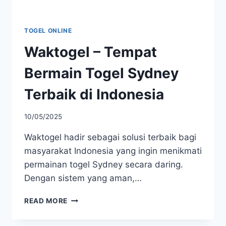
TOGEL ONLINE
Waktogel – Tempat
Bermain Togel Sydney
Terbaik di Indonesia
10/05/2025
Waktogel hadir sebagai solusi terbaik bagi
masyarakat Indonesia yang ingin menikmati
permainan togel Sydney secara daring.
Dengan sistem yang aman,…
WAKTOGEL
READ MORE
–
TEMPAT