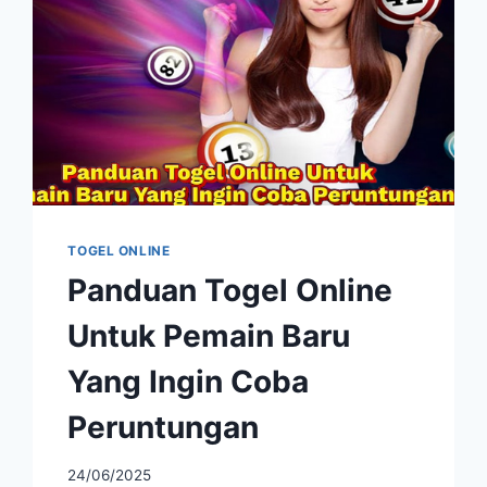
TOGEL ONLINE
Panduan Togel Online
Untuk Pemain Baru
Yang Ingin Coba
Peruntungan
24/06/2025