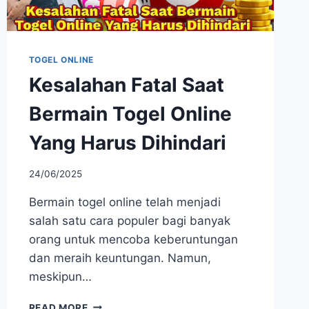
TOGEL ONLINE
Kesalahan Fatal Saat
Bermain Togel Online
Yang Harus Dihindari
24/06/2025
Bermain togel online telah menjadi
salah satu cara populer bagi banyak
orang untuk mencoba keberuntungan
dan meraih keuntungan. Namun,
meskipun…
KESALAHAN
READ MORE