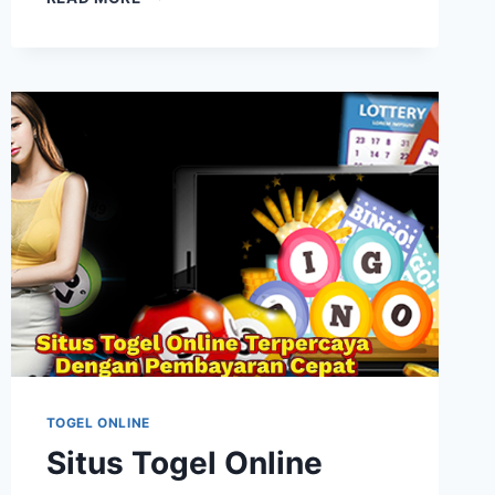
FATAL
SAAT
BERMAIN
TOGEL
ONLINE
YANG
HARUS
DIHINDARI
TOGEL ONLINE
Situs Togel Online