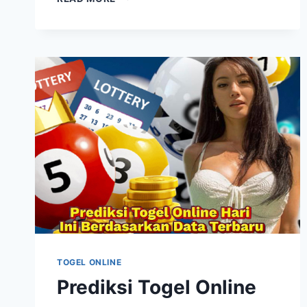
MEMASANG
NOMOR
TOGEL
ONLINE
DENGAN
BENAR
DAN
AMAN
TOGEL ONLINE
Prediksi Togel Online