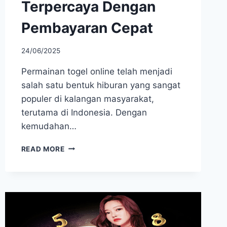
Terpercaya Dengan
Pembayaran Cepat
24/06/2025
Permainan togel online telah menjadi
salah satu bentuk hiburan yang sangat
populer di kalangan masyarakat,
terutama di Indonesia. Dengan
kemudahan…
SITUS
READ MORE
TOGEL
ONLINE
TERPERCAYA
DENGAN
PEMBAYARAN
CEPAT