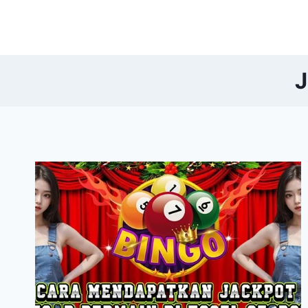
Skip
to
content
J