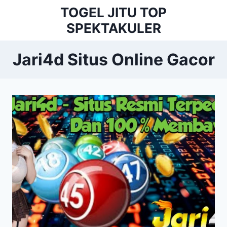
Skip
TOGEL JITU TOP
to
SPEKTAKULER
content
Jari4d Situs Online Gacor