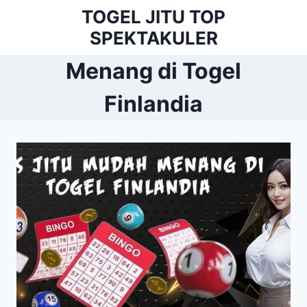
Skip
TOGEL JITU TOP
to
SPEKTAKULER
content
Menang di Togel
Finlandia