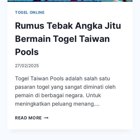
TOGEL ONLINE
Rumus Tebak Angka Jitu
Bermain Togel Taiwan
Pools
27/02/2025
Togel Taiwan Pools adalah salah satu
pasaran togel yang sangat diminati oleh
pemain di berbagai negara. Untuk
meningkatkan peluang menang….
RUMUS
READ MORE
TEBAK
ANGKA
JITU