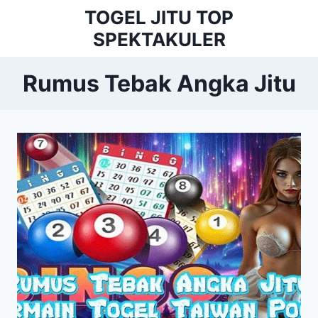
Skip
TOGEL JITU TOP
to
SPEKTAKULER
content
Rumus Tebak Angka Jitu