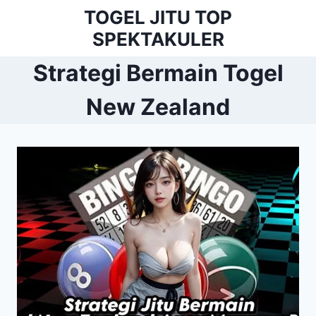
Skip
TOGEL JITU TOP
to
SPEKTAKULER
content
Strategi Bermain Togel
New Zealand