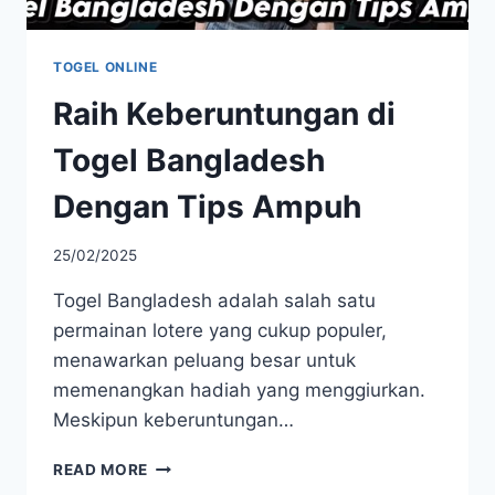
TOGEL ONLINE
Raih Keberuntungan di
Togel Bangladesh
Dengan Tips Ampuh
25/02/2025
Togel Bangladesh adalah salah satu
permainan lotere yang cukup populer,
menawarkan peluang besar untuk
memenangkan hadiah yang menggiurkan.
Meskipun keberuntungan…
RAIH
READ MORE
KEBERUNTUNGAN