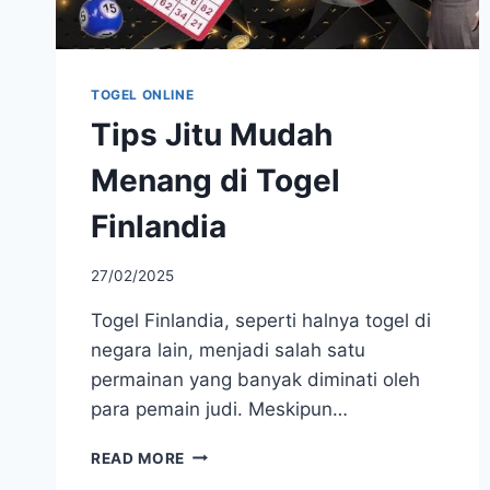
TOGEL ONLINE
Tips Jitu Mudah
Menang di Togel
Finlandia
27/02/2025
Togel Finlandia, seperti halnya togel di
negara lain, menjadi salah satu
permainan yang banyak diminati oleh
para pemain judi. Meskipun…
TIPS
READ MORE
JITU