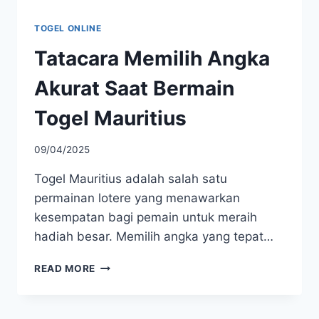
TOGEL ONLINE
Tatacara Memilih Angka
Akurat Saat Bermain
Togel Mauritius
09/04/2025
Togel Mauritius adalah salah satu
permainan lotere yang menawarkan
kesempatan bagi pemain untuk meraih
hadiah besar. Memilih angka yang tepat…
TATACARA
READ MORE
MEMILIH
ANGKA
AKURAT