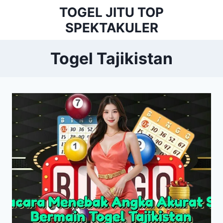
Skip
TOGEL JITU TOP
to
SPEKTAKULER
content
Togel Tajikistan