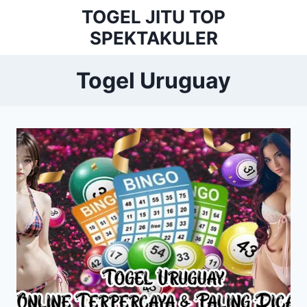
Skip
TOGEL JITU TOP
to
SPEKTAKULER
content
Togel Uruguay