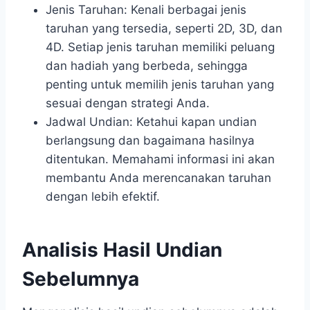
Jenis Taruhan: Kenali berbagai jenis
taruhan yang tersedia, seperti 2D, 3D, dan
4D. Setiap jenis taruhan memiliki peluang
dan hadiah yang berbeda, sehingga
penting untuk memilih jenis taruhan yang
sesuai dengan strategi Anda.
Jadwal Undian: Ketahui kapan undian
berlangsung dan bagaimana hasilnya
ditentukan. Memahami informasi ini akan
membantu Anda merencanakan taruhan
dengan lebih efektif.
Analisis Hasil Undian
Sebelumnya