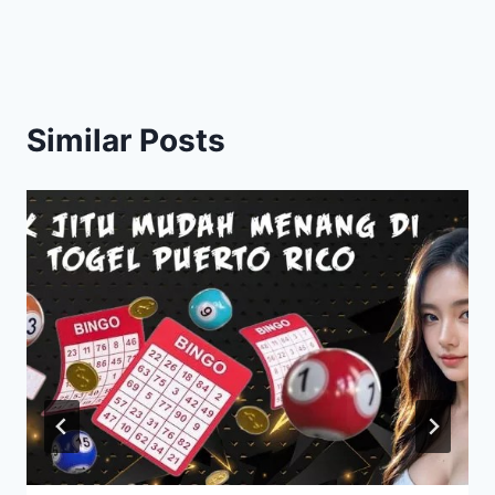
Similar Posts