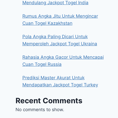
Mendulang Jackpot Togel India
Rumus Angka Jitu Untuk Mengincar
Cuan Togel Kazakhstan
Pola Angka Paling Dicari Untuk
Memperoleh Jackpot Togel Ukraina
Rahasia Angka Gacor Untuk Mencapai
Cuan Togel Russia
Prediksi Master Akurat Untuk
Mendapatkan Jackpot Togel Turkey
Recent Comments
No comments to show.