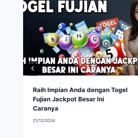
Raih Impian Anda dengan Togel
Fujian Jackpot Besar Ini
Caranya
21/12/2024