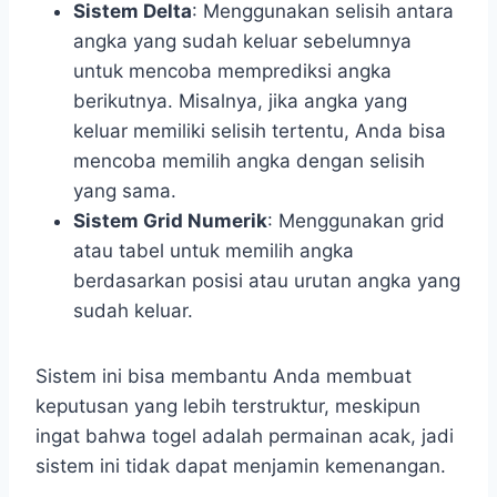
Sistem Delta
: Menggunakan selisih antara
angka yang sudah keluar sebelumnya
untuk mencoba memprediksi angka
berikutnya. Misalnya, jika angka yang
keluar memiliki selisih tertentu, Anda bisa
mencoba memilih angka dengan selisih
yang sama.
Sistem Grid Numerik
: Menggunakan grid
atau tabel untuk memilih angka
berdasarkan posisi atau urutan angka yang
sudah keluar.
Sistem ini bisa membantu Anda membuat
keputusan yang lebih terstruktur, meskipun
ingat bahwa togel adalah permainan acak, jadi
sistem ini tidak dapat menjamin kemenangan.