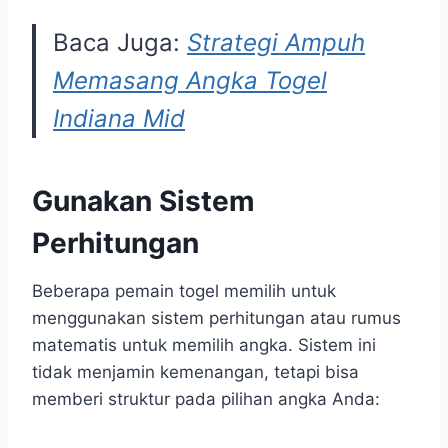
Baca Juga:
Strategi Ampuh
Memasang Angka Togel
Indiana Mid
Gunakan Sistem
Perhitungan
Beberapa pemain togel memilih untuk
menggunakan sistem perhitungan atau rumus
matematis untuk memilih angka. Sistem ini
tidak menjamin kemenangan, tetapi bisa
memberi struktur pada pilihan angka Anda: