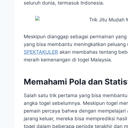
t
e
s
e
p
e
seluruh dunia, termasuk Indonesia.
s
b
e
g
e
A
o
n
r
p
o
g
a
p
k
e
m
r
Meskipun dianggap sebagai permainan yang 
yang bisa membantu meningkatkan peluang 
SPEKTAKULER
akan membahas tentang bebera
meraih kemenangan di togel Malaysia.
Memahami Pola dan Statis
Salah satu trik pertama yang bisa membantu 
angka togel sebelumnya. Meskipun togel me
pemain percaya bahwa dengan mempelajari a
jarang keluar, mereka bisa memprediksi hasil
togel dalam beberapa periode terakhir dan m