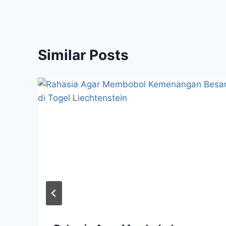
Similar Posts