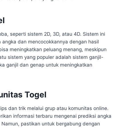
el
a, seperti sistem 2D, 3D, atau 4D. Sistem ini
 angka dan mencocokkannya dengan hasil
bisa meningkatkan peluang menang, meskipun
tu sistem yang populer adalah sistem ganjil-
ka ganjil dan genap untuk meningkatkan
nitas Togel
ps dan trik melalui grup atau komunitas online.
ikan informasi terbaru mengenai prediksi angka
. Namun, pastikan untuk bergabung dengan