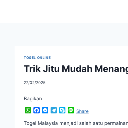
Skip
to
content
TOGEL ONLINE
Trik Jitu Mudah Menang
By
27/02/2025
adminhythunder
Bagikan
W
F
M
T
S
L
Share
h
a
e
e
k
i
a
c
s
l
y
n
Togel Malaysia menjadi salah satu permainan