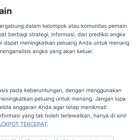
ain
 bergabung dalam kelompok atau komunitas pemain
 berbagi strategi, informasi, dan prediksi angka
ini dapat meningkatkan peluang Anda untuk menang
enganalisis angka yang akan keluar.
basis pada keberuntungan, dengan menggunakan
at meningkatkan peluang untuk menang. Jangan lupa
elola anggaran Anda agar tetap menikmati
ormasi yang tak boleh terlewatkan, hanya di sini!
ACKPOT TERCEPAT
.