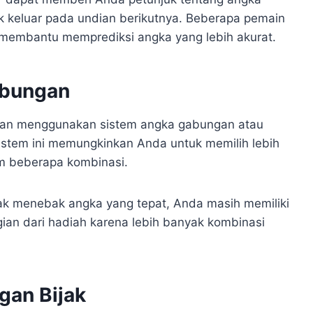
uk keluar pada undian berikutnya. Beberapa pemain
 membantu memprediksi angka yang lebih akurat.
abungan
ngan menggunakan sistem angka gabungan atau
 Sistem ini memungkinkan Anda untuk memilih lebih
 beberapa kombinasi.
ak menebak angka yang tepat, Anda masih memiliki
an dari hadiah karena lebih banyak kombinasi
gan Bijak