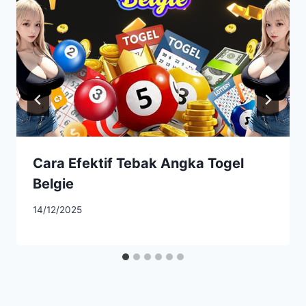
Cara Efektif Tebak Angka Togel
Belgie
14/12/2025