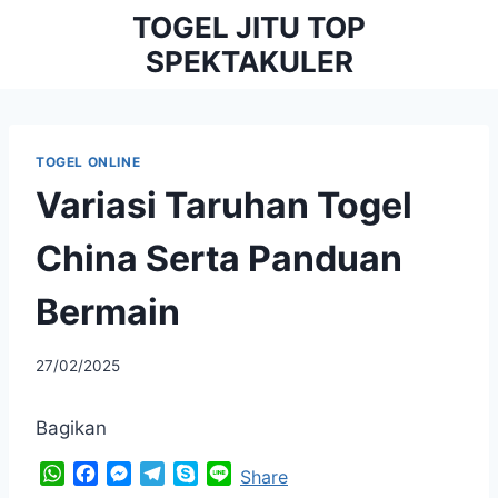
Skip
TOGEL JITU TOP
to
SPEKTAKULER
content
TOGEL ONLINE
Variasi Taruhan Togel
China Serta Panduan
Bermain
By
27/02/2025
adminhythunder
Bagikan
W
F
M
T
S
L
Share