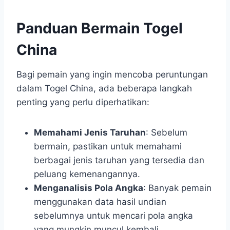
Panduan Bermain Togel
China
Bagi pemain yang ingin mencoba peruntungan
dalam Togel China, ada beberapa langkah
penting yang perlu diperhatikan:
Memahami Jenis Taruhan
: Sebelum
bermain, pastikan untuk memahami
berbagai jenis taruhan yang tersedia dan
peluang kemenangannya.
Menganalisis Pola Angka
: Banyak pemain
menggunakan data hasil undian
sebelumnya untuk mencari pola angka
yang mungkin muncul kembali.