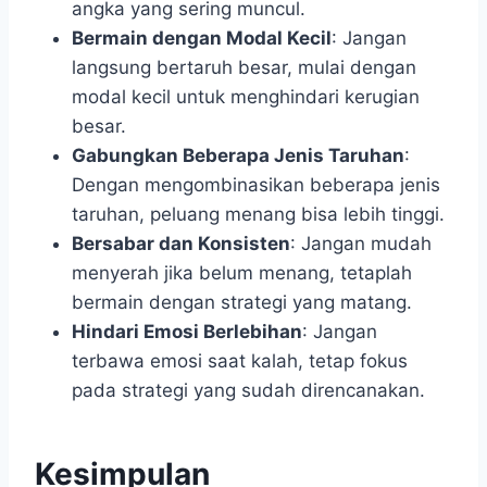
angka yang sering muncul.
Bermain dengan Modal Kecil
: Jangan
langsung bertaruh besar, mulai dengan
modal kecil untuk menghindari kerugian
besar.
Gabungkan Beberapa Jenis Taruhan
:
Dengan mengombinasikan beberapa jenis
taruhan, peluang menang bisa lebih tinggi.
Bersabar dan Konsisten
: Jangan mudah
menyerah jika belum menang, tetaplah
bermain dengan strategi yang matang.
Hindari Emosi Berlebihan
: Jangan
terbawa emosi saat kalah, tetap fokus
pada strategi yang sudah direncanakan.
Kesimpulan