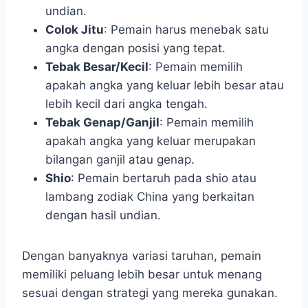
undian.
Colok Jitu
: Pemain harus menebak satu
angka dengan posisi yang tepat.
Tebak Besar/Kecil
: Pemain memilih
apakah angka yang keluar lebih besar atau
lebih kecil dari angka tengah.
Tebak Genap/Ganjil
: Pemain memilih
apakah angka yang keluar merupakan
bilangan ganjil atau genap.
Shio
: Pemain bertaruh pada shio atau
lambang zodiak China yang berkaitan
dengan hasil undian.
Dengan banyaknya variasi taruhan, pemain
memiliki peluang lebih besar untuk menang
sesuai dengan strategi yang mereka gunakan.