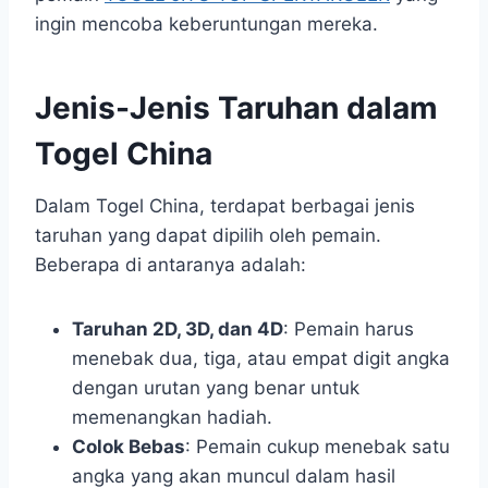
ingin mencoba keberuntungan mereka.
Jenis-Jenis Taruhan dalam
Togel China
Dalam Togel China, terdapat berbagai jenis
taruhan yang dapat dipilih oleh pemain.
Beberapa di antaranya adalah:
Taruhan 2D, 3D, dan 4D
: Pemain harus
menebak dua, tiga, atau empat digit angka
dengan urutan yang benar untuk
memenangkan hadiah.
Colok Bebas
: Pemain cukup menebak satu
angka yang akan muncul dalam hasil