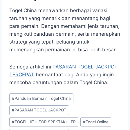
Togel China menawarkan berbagai variasi
taruhan yang menarik dan menantang bagi
para pemain. Dengan memahami jenis taruhan,
mengikuti panduan bermain, serta menerapkan
strategi yang tepat, peluang untuk
memenangkan permainan ini bisa lebih besar.
Semoga artikel ini
PASARAN TOGEL JACKPOT
TERCEPAT
bermanfaat bagi Anda yang ingin
mencoba peruntungan dalam Togel China.
Post
#
Panduan Bermain Togel China
Tags:
#
PASARAN TOGEL JACKPOT
#
TOGEL JITU TOP SPEKTAKULER
#
Togel Online