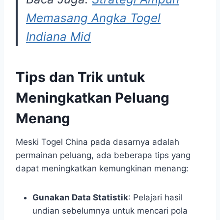
Memasang Angka Togel
Indiana Mid
Tips dan Trik untuk
Meningkatkan Peluang
Menang
Meski Togel China pada dasarnya adalah
permainan peluang, ada beberapa tips yang
dapat meningkatkan kemungkinan menang:
Gunakan Data Statistik
: Pelajari hasil
undian sebelumnya untuk mencari pola