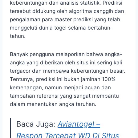
keberuntungan dan analisis statistik. Prediksi
tersebut didukung oleh algoritma canggih dan
pengalaman para master prediksi yang telah
menggeluti dunia togel selama bertahun-
tahun.
Banyak pengguna melaporkan bahwa angka-
angka yang diberikan oleh situs ini sering kali
tergacor dan membawa keberuntungan besar.
Tentunya, prediksi ini bukan jaminan 100%
kemenangan, namun menjadi acuan dan
tambahan referensi yang sangat membantu
dalam menentukan angka taruhan.
Baca Juga:
Aviantogel –
Respon Tercepat WD Di Situs