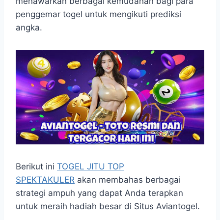
menawarkan berbagai kemudahan bagi para
s
b
e
g
e
penggemar togel untuk mengikuti prediksi
A
o
n
r
angka.
p
o
g
a
p
k
e
m
r
Berikut ini
TOGEL JITU TOP
SPEKTAKULER
akan membahas berbagai
strategi ampuh yang dapat Anda terapkan
untuk meraih hadiah besar di Situs Aviantogel.