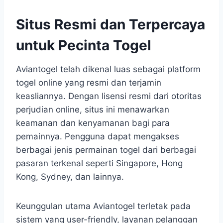
Situs Resmi dan Terpercaya
untuk Pecinta Togel
Aviantogel telah dikenal luas sebagai platform
togel online yang resmi dan terjamin
keasliannya. Dengan lisensi resmi dari otoritas
perjudian online, situs ini menawarkan
keamanan dan kenyamanan bagi para
pemainnya. Pengguna dapat mengakses
berbagai jenis permainan togel dari berbagai
pasaran terkenal seperti Singapore, Hong
Kong, Sydney, dan lainnya.
Keunggulan utama Aviantogel terletak pada
sistem yang user-friendly, layanan pelanggan