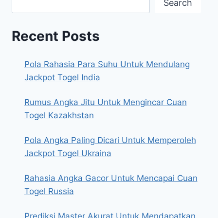
Search
Recent Posts
Pola Rahasia Para Suhu Untuk Mendulang
Jackpot Togel India
Rumus Angka Jitu Untuk Mengincar Cuan
Togel Kazakhstan
Pola Angka Paling Dicari Untuk Memperoleh
Jackpot Togel Ukraina
Rahasia Angka Gacor Untuk Mencapai Cuan
Togel Russia
Prediksi Master Akurat Untuk Mendapatkan