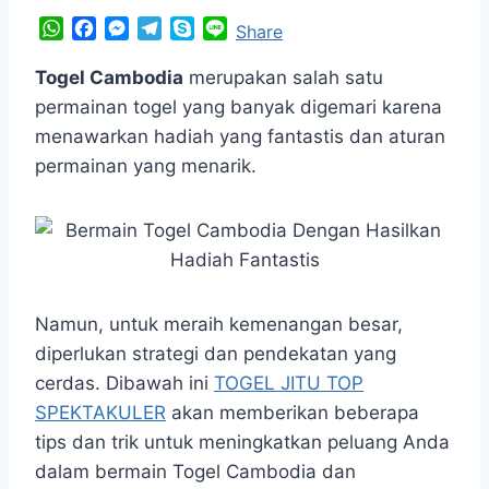
W
F
M
T
S
L
Share
h
a
e
e
k
i
a
c
s
l
y
n
Togel Cambodia
merupakan salah satu
t
e
s
e
p
e
permainan togel yang banyak digemari karena
s
b
e
g
e
menawarkan hadiah yang fantastis dan aturan
A
o
n
r
permainan yang menarik.
p
o
g
a
p
k
e
m
r
Namun, untuk meraih kemenangan besar,
diperlukan strategi dan pendekatan yang
cerdas. Dibawah ini
TOGEL JITU TOP
SPEKTAKULER
akan memberikan beberapa
tips dan trik untuk meningkatkan peluang Anda
dalam bermain Togel Cambodia dan