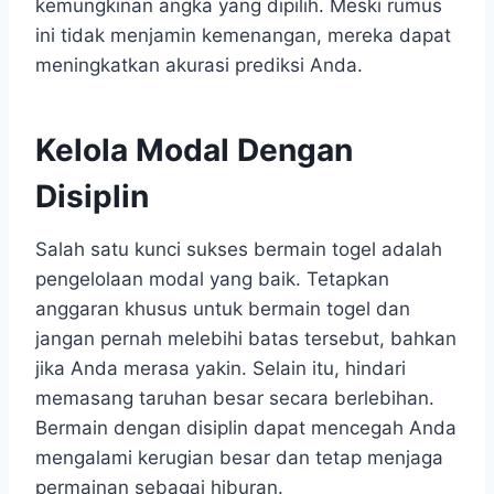
kemungkinan angka yang dipilih. Meski rumus
ini tidak menjamin kemenangan, mereka dapat
meningkatkan akurasi prediksi Anda.
Kelola Modal Dengan
Disiplin
Salah satu kunci sukses bermain togel adalah
pengelolaan modal yang baik. Tetapkan
anggaran khusus untuk bermain togel dan
jangan pernah melebihi batas tersebut, bahkan
jika Anda merasa yakin. Selain itu, hindari
memasang taruhan besar secara berlebihan.
Bermain dengan disiplin dapat mencegah Anda
mengalami kerugian besar dan tetap menjaga
permainan sebagai hiburan.