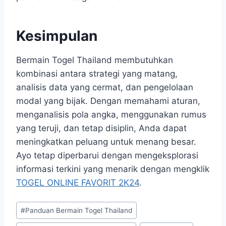
Kesimpulan
Bermain Togel Thailand membutuhkan
kombinasi antara strategi yang matang,
analisis data yang cermat, dan pengelolaan
modal yang bijak. Dengan memahami aturan,
menganalisis pola angka, menggunakan rumus
yang teruji, dan tetap disiplin, Anda dapat
meningkatkan peluang untuk menang besar.
Ayo tetap diperbarui dengan mengeksplorasi
informasi terkini yang menarik dengan mengklik
TOGEL ONLINE FAVORIT 2K24
.
Post
#
Panduan Bermain Togel Thailand
Tags: