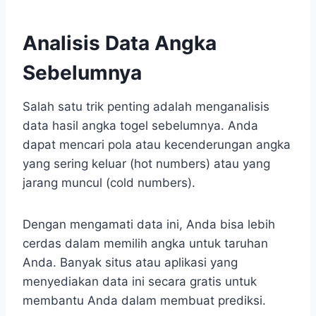
Analisis Data Angka
Sebelumnya
Salah satu trik penting adalah menganalisis
data hasil angka togel sebelumnya. Anda
dapat mencari pola atau kecenderungan angka
yang sering keluar (hot numbers) atau yang
jarang muncul (cold numbers).
Dengan mengamati data ini, Anda bisa lebih
cerdas dalam memilih angka untuk taruhan
Anda. Banyak situs atau aplikasi yang
menyediakan data ini secara gratis untuk
membantu Anda dalam membuat prediksi.