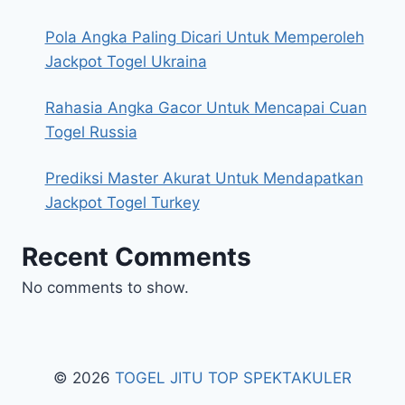
Pola Angka Paling Dicari Untuk Memperoleh
Jackpot Togel Ukraina
Rahasia Angka Gacor Untuk Mencapai Cuan
Togel Russia
Prediksi Master Akurat Untuk Mendapatkan
Jackpot Togel Turkey
Recent Comments
No comments to show.
© 2026
TOGEL JITU TOP SPEKTAKULER