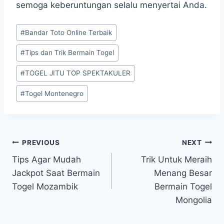
semoga keberuntungan selalu menyertai Anda.
Post
#
Bandar Toto Online Terbaik
Tags:
#
Tips dan Trik Bermain Togel
#
TOGEL JITU TOP SPEKTAKULER
#
Togel Montenegro
Post
PREVIOUS
NEXT
Tips Agar Mudah
Trik Untuk Meraih
navigation
Jackpot Saat Bermain
Menang Besar
Togel Mozambik
Bermain Togel
Mongolia