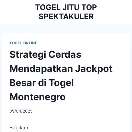
Skip
TOGEL JITU TOP
to
SPEKTAKULER
content
TOGEL ONLINE
Strategi Cerdas
Mendapatkan Jackpot
Besar di Togel
Montenegro
By
09/04/2025
adminhythunder
Bagikan