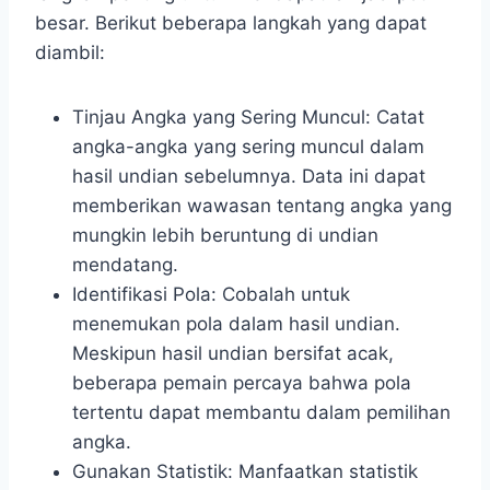
besar. Berikut beberapa langkah yang dapat
diambil:
Tinjau Angka yang Sering Muncul: Catat
angka-angka yang sering muncul dalam
hasil undian sebelumnya. Data ini dapat
memberikan wawasan tentang angka yang
mungkin lebih beruntung di undian
mendatang.
Identifikasi Pola: Cobalah untuk
menemukan pola dalam hasil undian.
Meskipun hasil undian bersifat acak,
beberapa pemain percaya bahwa pola
tertentu dapat membantu dalam pemilihan
angka.
Gunakan Statistik: Manfaatkan statistik