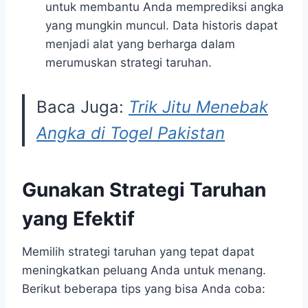
untuk membantu Anda memprediksi angka
yang mungkin muncul. Data historis dapat
menjadi alat yang berharga dalam
merumuskan strategi taruhan.
Baca Juga:
Trik Jitu Menebak
Angka di Togel Pakistan
Gunakan Strategi Taruhan
yang Efektif
Memilih strategi taruhan yang tepat dapat
meningkatkan peluang Anda untuk menang.
Berikut beberapa tips yang bisa Anda coba: