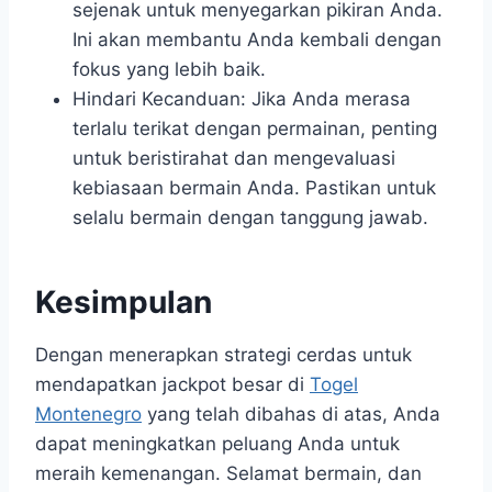
sejenak untuk menyegarkan pikiran Anda.
Ini akan membantu Anda kembali dengan
fokus yang lebih baik.
Hindari Kecanduan: Jika Anda merasa
terlalu terikat dengan permainan, penting
untuk beristirahat dan mengevaluasi
kebiasaan bermain Anda. Pastikan untuk
selalu bermain dengan tanggung jawab.
Kesimpulan
Dengan menerapkan strategi cerdas untuk
mendapatkan jackpot besar di
Togel
Montenegro
yang telah dibahas di atas, Anda
dapat meningkatkan peluang Anda untuk
meraih kemenangan. Selamat bermain, dan