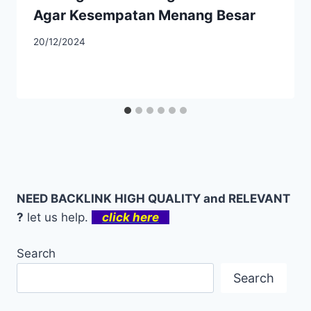
Agar Kesempatan Menang Besar
20/12/2024
NEED BACKLINK HIGH QUALITY and RELEVANT
?
let us help.
click here
Search
Search