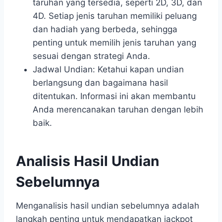
taruhan yang tersedia, seperti 2D, 3D, dan
4D. Setiap jenis taruhan memiliki peluang
dan hadiah yang berbeda, sehingga
penting untuk memilih jenis taruhan yang
sesuai dengan strategi Anda.
Jadwal Undian: Ketahui kapan undian
berlangsung dan bagaimana hasil
ditentukan. Informasi ini akan membantu
Anda merencanakan taruhan dengan lebih
baik.
Analisis Hasil Undian
Sebelumnya
Menganalisis hasil undian sebelumnya adalah
langkah penting untuk mendapatkan jackpot