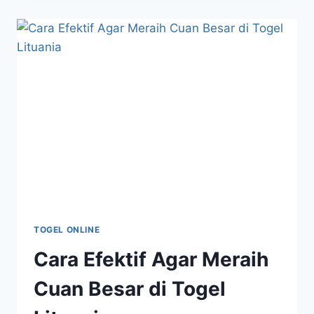
LEBANON
UNTUK
PEMULA
AGAR
JACKPOT
TOGEL ONLINE
Cara Efektif Agar Meraih
Cuan Besar di Togel