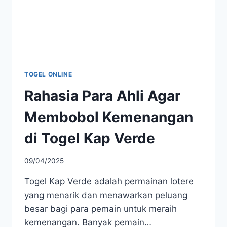
TOGEL ONLINE
Rahasia Para Ahli Agar
Membobol Kemenangan
di Togel Kap Verde
09/04/2025
Togel Kap Verde adalah permainan lotere
yang menarik dan menawarkan peluang
besar bagi para pemain untuk meraih
kemenangan. Banyak pemain…