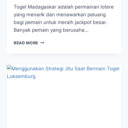
Togel Madagaskar adalah permainan lotere
yang menarik dan menawarkan peluang
bagi pemain untuk meraih jackpot besar.
Banyak pemain yang berusaha…
BOCORAN
READ MORE
TIPS
AGAR
JACKPOT
BESAR
DI
TOGEL
MADAGASKAR