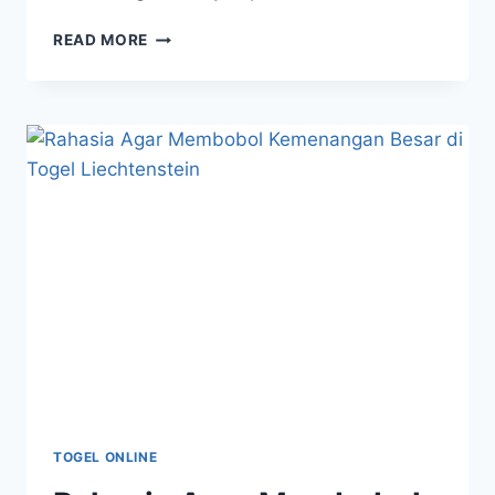
RAHASIA
READ MORE
PARA
AHLI
AGAR
MEMBOBOL
KEMENANGAN
DI
TOGEL
KAP
VERDE
TOGEL ONLINE