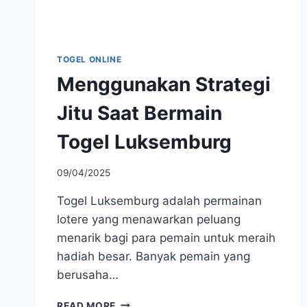
TOGEL ONLINE
Menggunakan Strategi
Jitu Saat Bermain
Togel Luksemburg
09/04/2025
Togel Luksemburg adalah permainan
lotere yang menawarkan peluang
menarik bagi para pemain untuk meraih
hadiah besar. Banyak pemain yang
berusaha…
MENGGUNAKAN
READ MORE