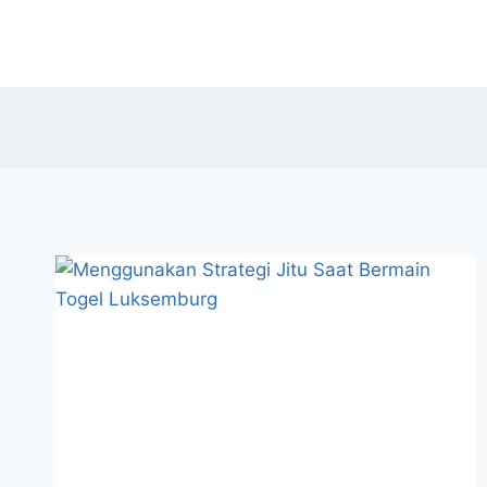
Skip
to
content