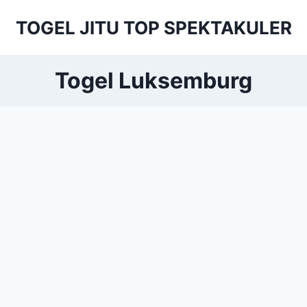
TOGEL JITU TOP SPEKTAKULER
Togel Luksemburg