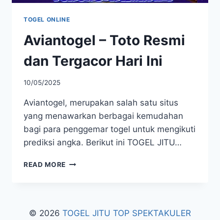
TOGEL ONLINE
Aviantogel – Toto Resmi
dan Tergacor Hari Ini
10/05/2025
Aviantogel, merupakan salah satu situs
yang menawarkan berbagai kemudahan
bagi para penggemar togel untuk mengikuti
prediksi angka. Berikut ini TOGEL JITU…
AVIANTOGEL
READ MORE
–
TOTO
RESMI
DAN
© 2026
TOGEL JITU TOP SPEKTAKULER
TERGACOR