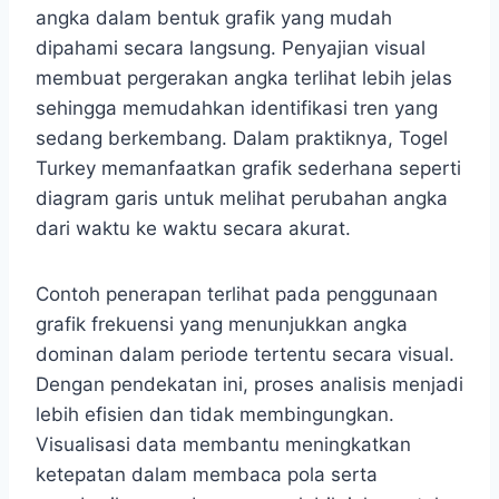
angka dalam bentuk grafik yang mudah
dipahami secara langsung. Penyajian visual
membuat pergerakan angka terlihat lebih jelas
sehingga memudahkan identifikasi tren yang
sedang berkembang. Dalam praktiknya, Togel
Turkey memanfaatkan grafik sederhana seperti
diagram garis untuk melihat perubahan angka
dari waktu ke waktu secara akurat.
Contoh penerapan terlihat pada penggunaan
grafik frekuensi yang menunjukkan angka
dominan dalam periode tertentu secara visual.
Dengan pendekatan ini, proses analisis menjadi
lebih efisien dan tidak membingungkan.
Visualisasi data membantu meningkatkan
ketepatan dalam membaca pola serta