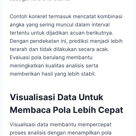
Contoh konkret termasuk mencatat kombinasi
angka yang sering muncul dalam interval
tertentu untuk dijadikan acuan berikutnya.
Dengan pendekatan ini, prediksi menjadi lebih
terarah dan tidak dilakukan secara acak.
Evaluasi pola berulang membantu
meningkatkan kualitas analisis serta
memberikan hasil yang lebih stabil.
Visualisasi Data Untuk
Membaca Pola Lebih Cepat
Visualisasi data membantu mempercepat
proses analisis dengan menampilkan pola