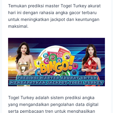
h
a
e
e
k
i
a
c
s
l
y
n
Temukan prediksi master Togel Turkey akurat
t
e
s
e
p
e
hari ini dengan rahasia angka gacor terbaru
s
b
e
g
e
untuk meningkatkan jackpot dan keuntungan
A
o
n
r
maksimal.
p
o
g
a
p
k
e
m
r
Togel Turkey adalah sistem prediksi angka
yang mengandalkan pengolahan data digital
serta pembacaan tren untuk menghasilkan