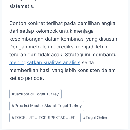
sistematis.
Contoh konkret terlihat pada pemilihan angka
dari setiap kelompok untuk menjaga
keseimbangan dalam kombinasi yang disusun.
Dengan metode ini, prediksi menjadi lebih
terarah dan tidak acak. Strategi ini membantu
meningkatkan kualitas analisis
serta
memberikan hasil yang lebih konsisten dalam
setiap periode.
Post
#
Jackpot di Togel Turkey
Tags:
#
Prediksi Master Akurat Togel Turkey
#
TOGEL JITU TOP SPEKTAKULER
#
Togel Online